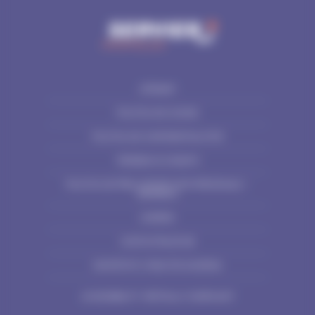
SITEMAP
POLITICA DE COOKIE
POLITICA DE CONFIDENTIALITATE
TERMENI SI CONDITII
POLITICA DE PRELUCRARE DATE PERSONALE –
SERMEDIC
CARIERA
CONTACTEAZĂ-NE
RAPORTATI O REACTIE ADVERSA
ACCESSIBILITY: PARTIALLY COMPLIANT