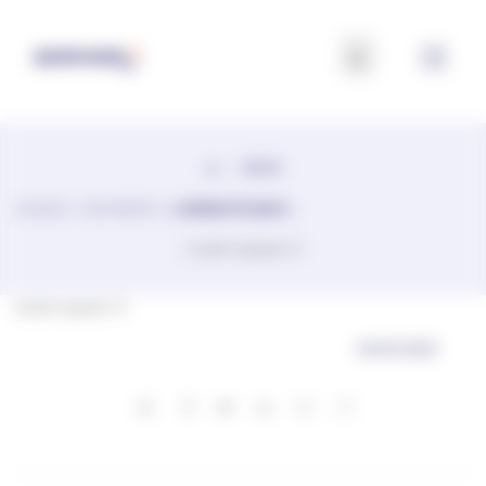
Panoul de gestionare a panourilor cookie
BACK
ACASĂ
>
OUR NEWS
>
LOREM IPSUM 4
Lorem ipsum 4
lorem ipsum 4
18/09/2020